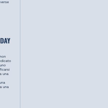
iverse
 DAY
 non
edicato
 uno
icarsi
na una
una
 a una