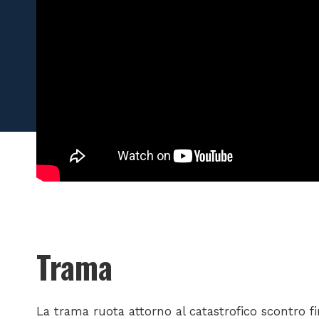
Trama
La trama ruota attorno al catastrofico scontro fi