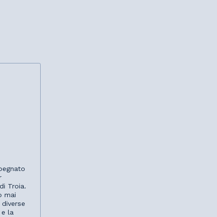
mpegnato
r
i Troia.
o mai
 diverse
 e la