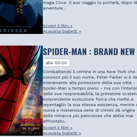
maga Circe. Il suo viaggio lo porterà, dopo d
avventure..
Scopri il film »
Acquista biglietti »
SPIDER-MAN : BRAND NEW
alle 00:00
Combattendo il crimine in una New York che
conosce più il suo nome, Peter Parker si è d
interamente alla protezione della sua città -
Spider-Man a tempo pieno - ma con l'intensif
delle sue responsabilità, la pressione scate
sorprendente evoluzione fisica che mette a
repentaglio la sua stessa esistenza, mentre 
nuova e misteriosa serie di crimini dà origine
delle minacce più pericolose che abbia mai
affrontato.
Scopri il film »
Acquista biglietti »