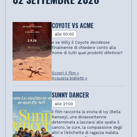
COYOTE VS ACME
alle 00:00
e se Willy il Coyote decidesse
finalmente di chiedere conto alla
Acme di tutti quei prodotti difettosi?
Scopri il film »
Acquista biglietti »
SUNNY DANCER
alle 21:00
Il film racconta la storia di Ivy (Bella
Ramsey), una diciassettenne
determinata a lasciarsi alle spalle il
cancro, le cure, la compassione degli
altri e l’etichetta di ragazza malata.