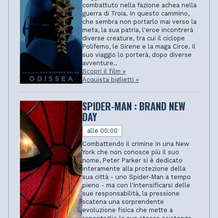
combattuto nella fazione achea nella
guerra di Troia. In questo cammino,
che sembra non portarlo mai verso la
meta, la sua patria, l'eroe incontrerà
diverse creature, tra cui il ciclope
Polifemo, le Sirene e la maga Circe. Il
suo viaggio lo porterà, dopo diverse
avventure..
Scopri il film »
Acquista biglietti »
SPIDER-MAN : BRAND NEW
DAY
alle 00:00
Combattendo il crimine in una New
York che non conosce più il suo
nome, Peter Parker si è dedicato
interamente alla protezione della
sua città - uno Spider-Man a tempo
pieno - ma con l'intensificarsi delle
sue responsabilità, la pressione
scatena una sorprendente
evoluzione fisica che mette a