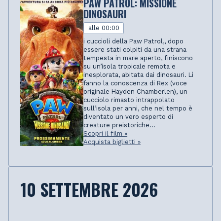
PAW PATROL: MISSIONE
DINOSAURI
alle 00:00
i cuccioli della Paw Patrol,, dopo
essere stati colpiti da una strana
tempesta in mare aperto, finiscono
su un’isola tropicale remota e
inesplorata, abitata dai dinosauri. Lì
fanno la conoscenza di Rex (voce
originale Hayden Chamberlen), un
cucciolo rimasto intrappolato
sull’isola per anni, che nel tempo è
diventato un vero esperto di
creature preistoriche...
Scopri il film »
Acquista biglietti »
10 SETTEMBRE 2026