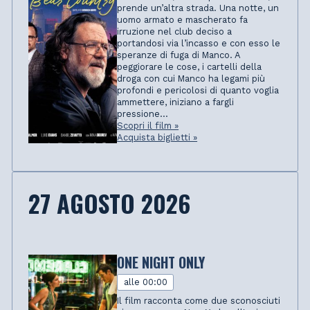
prende un’altra strada. Una notte, un
uomo armato e mascherato fa
irruzione nel club deciso a
portandosi via l’incasso e con esso le
speranze di fuga di Manco. A
peggiorare le cose, i cartelli della
droga con cui Manco ha legami più
profondi e pericolosi di quanto voglia
ammettere, iniziano a fargli
pressione...
Scopri il film »
Acquista biglietti »
27 AGOSTO 2026
ONE NIGHT ONLY
alle 00:00
Il film racconta come due sconosciuti