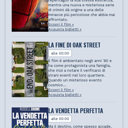
repentaglio la sua stessa esistenza,
mentre una nuova e misteriosa serie
di crimini dà origine a una delle
minacce più pericolose che abbia mai
affrontato.
Scopri il film »
Acquista biglietti »
LA FINE DI OAK STREET
alle 00:00
Il film è ambientato negli anni '80 e
ha come protagonista una famiglia,
che inizi a notare il verificarsi di
strani eventi nel loro quartiere.
Quando un misterioso evento
cosmico...
Scopri il film »
Acquista biglietti »
LA VENDETTA PERFETTA
alle 00:00
Ma il destino, come spesso accade,