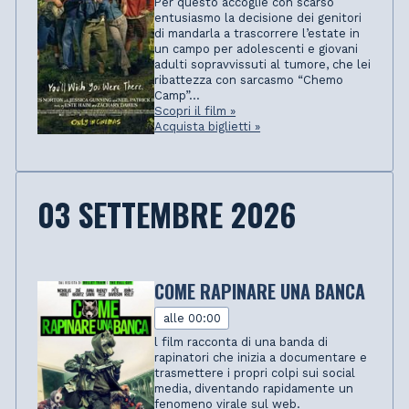
Per questo accoglie con scarso
entusiasmo la decisione dei genitori
di mandarla a trascorrere l’estate in
un campo per adolescenti e giovani
adulti sopravvissuti al tumore, che lei
ribattezza con sarcasmo “Chemo
Camp”...
Scopri il film »
Acquista biglietti »
03 SETTEMBRE 2026
COME RAPINARE UNA BANCA
alle 00:00
l film racconta di una banda di
rapinatori che inizia a documentare e
trasmettere i propri colpi sui social
media, diventando rapidamente un
fenomeno virale sul web.