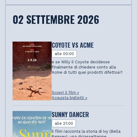
02 SETTEMBRE 2026
COYOTE VS ACME
alle 00:00
e se Willy il Coyote decidesse
finalmente di chiedere conto alla
Acme di tutti quei prodotti difettosi?
Scopri il film »
Acquista biglietti »
SUNNY DANCER
alle 21:00
Il film racconta la storia di Ivy (Bella
Ramsey), una diciassettenne