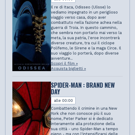
Il re di Itaca, Odisseo (Ulisse) lo
vediamo impegnato in un periglioso
viaggio verso casa, dopo aver
combattuto nella fazione achea nella
guerra di Troia. In questo cammino,
che sembra non portarlo mai verso la
meta, la sua patria, l'eroe incontrerà
diverse creature, tra cui il ciclope
Polifemo, le Sirene e la maga Circe. Il
suo viaggio lo porterà, dopo diverse
avventure..
Scopri il film »
Acquista biglietti »
SPIDER-MAN : BRAND NEW
DAY
alle 00:00
Combattendo il crimine in una New
York che non conosce più il suo
nome, Peter Parker si è dedicato
interamente alla protezione della
sua città - uno Spider-Man a tempo
pieno - ma con l'intensificarsi delle