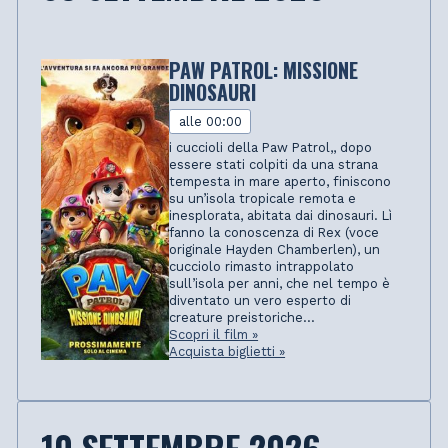
PAW PATROL: MISSIONE
DINOSAURI
alle 00:00
i cuccioli della Paw Patrol,, dopo
essere stati colpiti da una strana
tempesta in mare aperto, finiscono
su un’isola tropicale remota e
inesplorata, abitata dai dinosauri. Lì
fanno la conoscenza di Rex (voce
originale Hayden Chamberlen), un
cucciolo rimasto intrappolato
sull’isola per anni, che nel tempo è
diventato un vero esperto di
creature preistoriche...
Scopri il film »
Acquista biglietti »
10 SETTEMBRE 2026