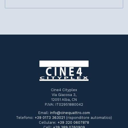
Cine4 Cityplex
Via Giacosa 3,
12051 Alba, CN
P.IVA: IT02951880042
Email:
info@cinequattro.com
Telefono:
+39 0173 363021
(risponditore automatico)
Cellulare:
+39 320 0607878
Cell:
+39 389 0760909