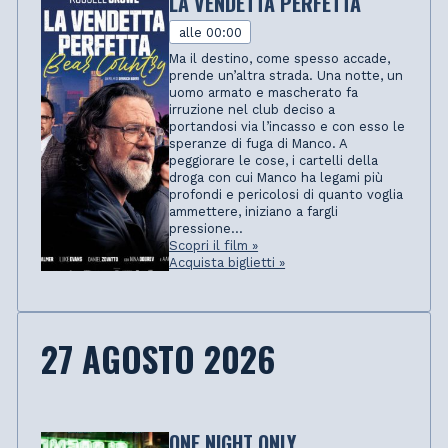
LA VENDETTA PERFETTA
alle 00:00
Ma il destino, come spesso accade,
prende un’altra strada. Una notte, un
uomo armato e mascherato fa
irruzione nel club deciso a
portandosi via l’incasso e con esso le
speranze di fuga di Manco. A
peggiorare le cose, i cartelli della
droga con cui Manco ha legami più
profondi e pericolosi di quanto voglia
ammettere, iniziano a fargli
pressione...
Scopri il film »
Acquista biglietti »
27 AGOSTO 2026
ONE NIGHT ONLY