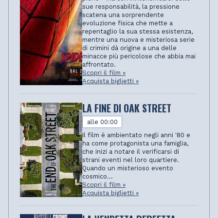
sue responsabilità, la pressione
scatena una sorprendente
evoluzione fisica che mette a
repentaglio la sua stessa esistenza,
mentre una nuova e misteriosa serie
di crimini dà origine a una delle
minacce più pericolose che abbia mai
affrontato.
Scopri il film »
Acquista biglietti »
LA FINE DI OAK STREET
alle 00:00
Il film è ambientato negli anni '80 e
ha come protagonista una famiglia,
che inizi a notare il verificarsi di
strani eventi nel loro quartiere.
Quando un misterioso evento
cosmico...
Scopri il film »
Acquista biglietti »