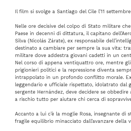
Il film si svolge a Santiago del Cile l’11 settembre
Nelle ore decisive del colpo di Stato militare che
Paese in decenni di dittatura, il capitano dell’Ae
Silva (Nicolás Zárate), ex responsabile dell’intell
destinato a cambiare per sempre la sua vita: tr
militare dove addestra giovani cadetti in un cent
Nel corso di appena ventiquattro ore, mentre gl
prigionieri politici e la repressione diventa sempr
intrappolato in un profondo conflitto morale. E
leggendario e ufficiale rispettato, idolatrato dal
sergente Hernández, deve decidere se obbedire 
a rischio tutto per aiutare chi cerca di sopravviv
Accanto a lui c’è la moglie Rosa, insegnante di s
fragile equilibrio minacciato dall’avanzare della 