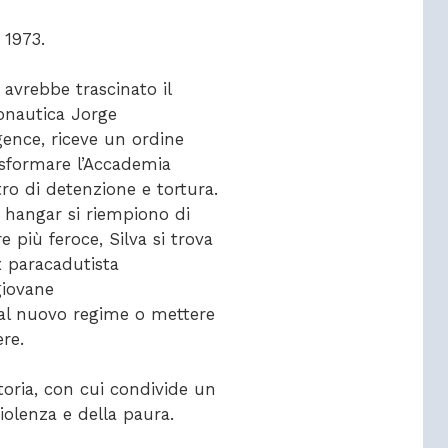
 1973.
 avrebbe trascinato il
ronautica Jorge
igence, riceve un ordine
asformare l’Accademia
ro di detenzione e tortura.
i hangar si riempiono di
e più feroce, Silva si trova
x paracadutista
 giovane
al nuovo regime o mettere
ere.
toria, con cui condivide un
violenza e della paura.