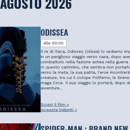
 AGOSTO 2026
ODISSEA
alle 00:00
Il re di Itaca, Odisseo (Ulisse) lo vediamo i
in un periglioso viaggio verso casa, dopo ave
combattuto nella fazione achea nella guerra d
In questo cammino, che sembra non portarl
verso la meta, la sua patria, l'eroe incontrerà
creature, tra cui il ciclope Polifemo, le Sirene
maga Circe. Il suo viaggio lo porterà, dopo d
avventure..
Scopri il film »
Acquista biglietti »
SPIDER-MAN : BRAND NEW