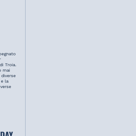
mpegnato
r
i Troia.
o mai
 diverse
 e la
iverse
 DAY