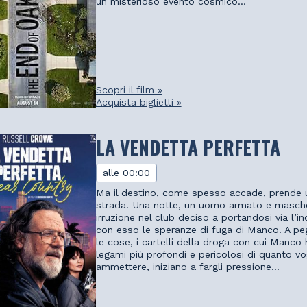
un misterioso evento cosmico...
Scopri il film »
Acquista biglietti »
LA VENDETTA PERFETTA
alle 00:00
Ma il destino, come spesso accade, prende u
strada. Una notte, un uomo armato e masch
irruzione nel club deciso a portandosi via l’i
con esso le speranze di fuga di Manco. A pe
le cose, i cartelli della droga con cui Manco 
legami più profondi e pericolosi di quanto vo
ammettere, iniziano a fargli pressione...