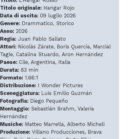
Titolo:
L'Hangar Rosso
Titolo originale:
Hangar Rojo
Data di uscita:
09 luglio 2026
Genere:
Drammatico, Storico
Anno:
2026
Regia:
Juan Pablo Sallato
Attori:
Nicolás Zárate, Boris Quercia, Marcial
Tagle, Catalina Stuardo, Aron Hernández
Paese:
Cile, Argentina, Italia
Durata:
83 min
Formato:
1.66:1
Distribuzione:
I Wonder Pictures
Sceneggiatura:
Luis Emilio Guzmán
Fotografia:
Diego Pequeño
Montaggio:
Sebastián Brahm, Valeria
Hernández
Musiche:
Matteo Marrella, Alberto Micheli
Produzione:
Villano Producciones, Brava