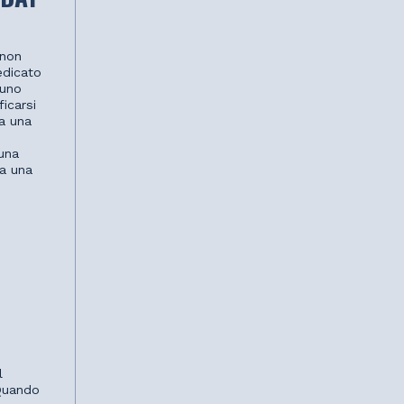
 non
edicato
 uno
icarsi
na una
una
 a una
l
 Quando