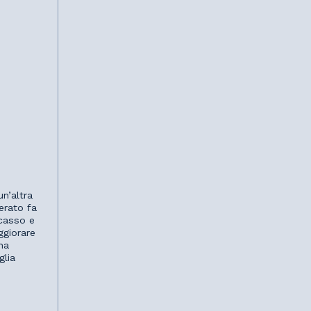
n’altra
erato fa
ncasso e
ggiorare
ha
glia