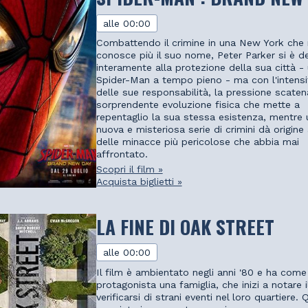
alle 00:00
Combattendo il crimine in una New York che
conosce più il suo nome, Peter Parker si è d
interamente alla protezione della sua città -
Spider-Man a tempo pieno - ma con l'intensif
delle sue responsabilità, la pressione scate
sorprendente evoluzione fisica che mette a
repentaglio la sua stessa esistenza, mentre 
nuova e misteriosa serie di crimini dà origine
delle minacce più pericolose che abbia mai
affrontato.
Scopri il film »
Acquista biglietti »
LA FINE DI OAK STREET
alle 00:00
Il film è ambientato negli anni '80 e ha come
protagonista una famiglia, che inizi a notare i
verificarsi di strani eventi nel loro quartiere.