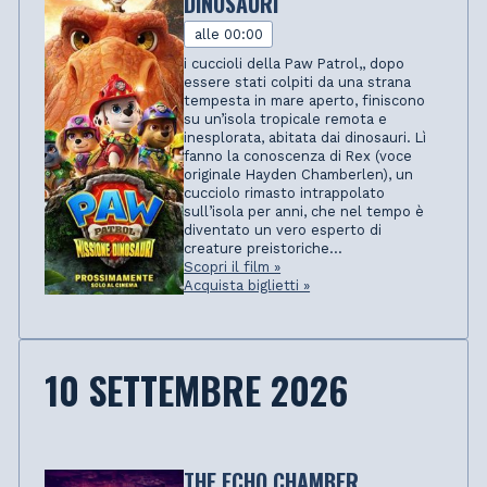
DINOSAURI
alle 00:00
i cuccioli della Paw Patrol,, dopo
essere stati colpiti da una strana
tempesta in mare aperto, finiscono
su un’isola tropicale remota e
inesplorata, abitata dai dinosauri. Lì
fanno la conoscenza di Rex (voce
originale Hayden Chamberlen), un
cucciolo rimasto intrappolato
sull’isola per anni, che nel tempo è
diventato un vero esperto di
creature preistoriche...
Scopri il film »
Acquista biglietti »
10 SETTEMBRE 2026
THE ECHO CHAMBER