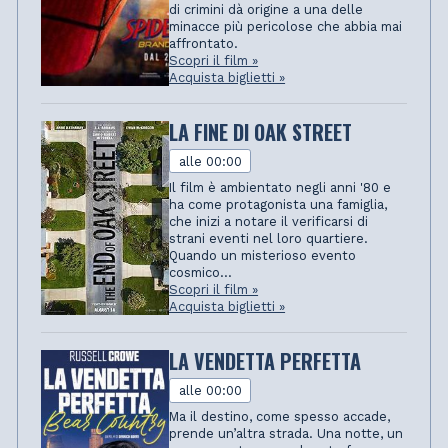
di crimini dà origine a una delle
minacce più pericolose che abbia mai
affrontato.
Scopri il film »
Acquista biglietti »
LA FINE DI OAK STREET
alle 00:00
Il film è ambientato negli anni '80 e
ha come protagonista una famiglia,
che inizi a notare il verificarsi di
strani eventi nel loro quartiere.
Quando un misterioso evento
cosmico...
Scopri il film »
Acquista biglietti »
LA VENDETTA PERFETTA
alle 00:00
Ma il destino, come spesso accade,
prende un’altra strada. Una notte, un