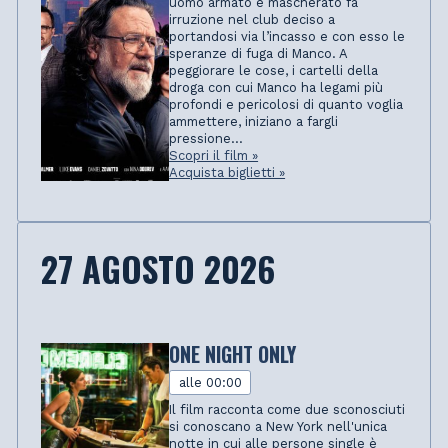
uomo armato e mascherato fa
irruzione nel club deciso a
portandosi via l’incasso e con esso le
speranze di fuga di Manco. A
peggiorare le cose, i cartelli della
droga con cui Manco ha legami più
profondi e pericolosi di quanto voglia
ammettere, iniziano a fargli
pressione...
Scopri il film »
Acquista biglietti »
27 AGOSTO 2026
ONE NIGHT ONLY
alle 00:00
Il film racconta come due sconosciuti
si conoscano a New York nell'unica
notte in cui alle persone single è