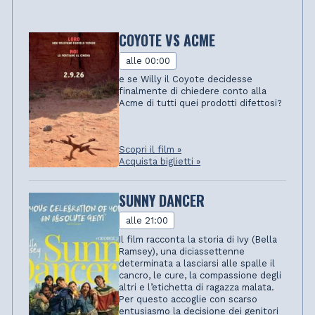
COYOTE VS ACME
alle 00:00
e se Willy il Coyote decidesse
finalmente di chiedere conto alla
Acme di tutti quei prodotti difettosi?
Scopri il film »
Acquista biglietti »
SUNNY DANCER
alle 21:00
Il film racconta la storia di Ivy (Bella
Ramsey), una diciassettenne
determinata a lasciarsi alle spalle il
cancro, le cure, la compassione degli
altri e l’etichetta di ragazza malata.
Per questo accoglie con scarso
entusiasmo la decisione dei genitori