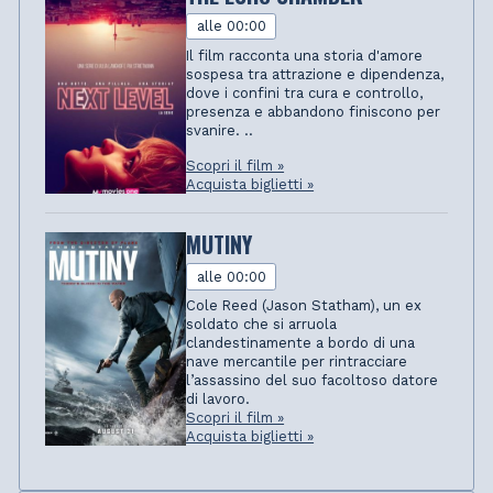
alle 00:00
Il film racconta una storia d'amore
sospesa tra attrazione e dipendenza,
dove i confini tra cura e controllo,
presenza e abbandono finiscono per
svanire. ..
Scopri il film »
Acquista biglietti »
MUTINY
alle 00:00
Cole Reed (Jason Statham), un ex
soldato che si arruola
clandestinamente a bordo di una
nave mercantile per rintracciare
l’assassino del suo facoltoso datore
di lavoro.
Scopri il film »
Acquista biglietti »