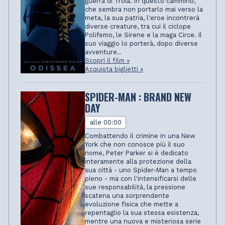
guerra di Troia. In questo cammino,
che sembra non portarlo mai verso la
meta, la sua patria, l'eroe incontrerà
diverse creature, tra cui il ciclope
Polifemo, le Sirene e la maga Circe. Il
suo viaggio lo porterà, dopo diverse
avventure..
Scopri il film »
Acquista biglietti »
SPIDER-MAN : BRAND NEW
DAY
alle 00:00
Combattendo il crimine in una New
York che non conosce più il suo
nome, Peter Parker si è dedicato
interamente alla protezione della
sua città - uno Spider-Man a tempo
pieno - ma con l'intensificarsi delle
sue responsabilità, la pressione
scatena una sorprendente
evoluzione fisica che mette a
repentaglio la sua stessa esistenza,
mentre una nuova e misteriosa serie