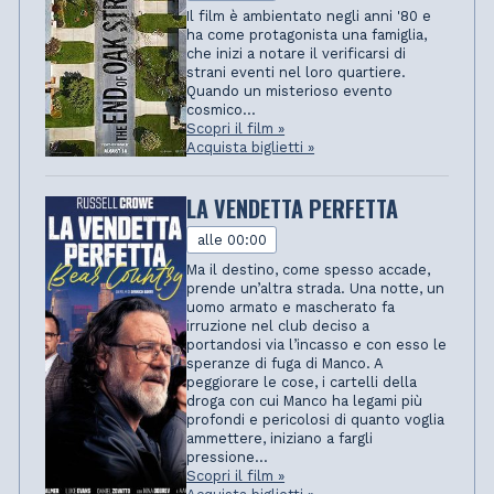
Il film è ambientato negli anni '80 e
ha come protagonista una famiglia,
che inizi a notare il verificarsi di
strani eventi nel loro quartiere.
Quando un misterioso evento
cosmico...
Scopri il film »
Acquista biglietti »
LA VENDETTA PERFETTA
alle 00:00
Ma il destino, come spesso accade,
prende un’altra strada. Una notte, un
uomo armato e mascherato fa
irruzione nel club deciso a
portandosi via l’incasso e con esso le
speranze di fuga di Manco. A
peggiorare le cose, i cartelli della
droga con cui Manco ha legami più
profondi e pericolosi di quanto voglia
ammettere, iniziano a fargli
pressione...
Scopri il film »