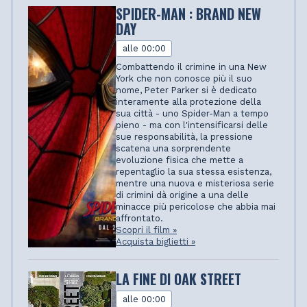
SPIDER-MAN : BRAND NEW
DAY
alle 00:00
Combattendo il crimine in una New
York che non conosce più il suo
nome, Peter Parker si è dedicato
interamente alla protezione della
sua città - uno Spider-Man a tempo
pieno - ma con l'intensificarsi delle
sue responsabilità, la pressione
scatena una sorprendente
evoluzione fisica che mette a
repentaglio la sua stessa esistenza,
mentre una nuova e misteriosa serie
di crimini dà origine a una delle
minacce più pericolose che abbia mai
affrontato.
Scopri il film »
Acquista biglietti »
LA FINE DI OAK STREET
alle 00:00