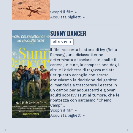
Scopri il film »
Acquista biglietti »
SUNNY DANCER
alle 21:00
Il film racconta la storia di Ivy (Bella
Ramsey), una diciassettenne
determinata a lasciarsi alle spalle il
cancro, le cure, la compassione degli
altri e l’etichetta di ragazza malata.
Per questo accoglie con scarso
entusiasmo la decisione dei genitori
di mandarla a trascorrere l’estate in
un campo per adolescenti e giovani
adulti sopravvissuti al tumore, che lei
ribattezza con sarcasmo “Chemo
Camp”...
Scopri il film »
Acquista biglietti »