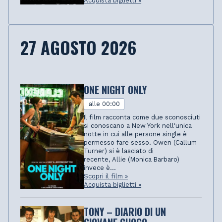
Acquista biglietti »
27 AGOSTO 2026
ONE NIGHT ONLY
alle 00:00
Il film racconta come due sconosciuti
si conoscano a New York nell'unica
notte in cui alle persone single è
permesso fare sesso. Owen (Callum
Turner) si è lasciato di
recente, Allie (Monica Barbaro)
invece è...
Scopri il film »
Acquista biglietti »
TONY – DIARIO DI UN