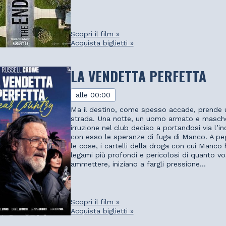
Scopri il film »
Acquista biglietti »
LA VENDETTA PERFETTA
alle 00:00
Ma il destino, come spesso accade, prende u
strada. Una notte, un uomo armato e masch
irruzione nel club deciso a portandosi via l’i
con esso le speranze di fuga di Manco. A pe
le cose, i cartelli della droga con cui Manco 
legami più profondi e pericolosi di quanto vo
ammettere, iniziano a fargli pressione...
Scopri il film »
Acquista biglietti »