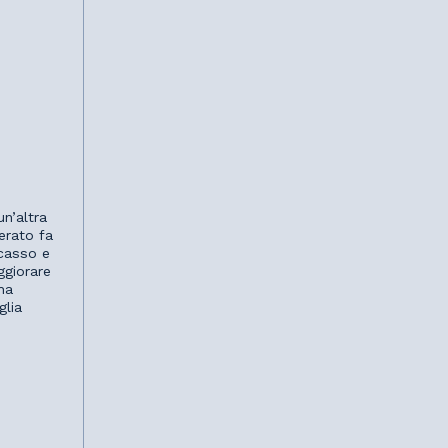
n’altra
erato fa
ncasso e
ggiorare
ha
glia