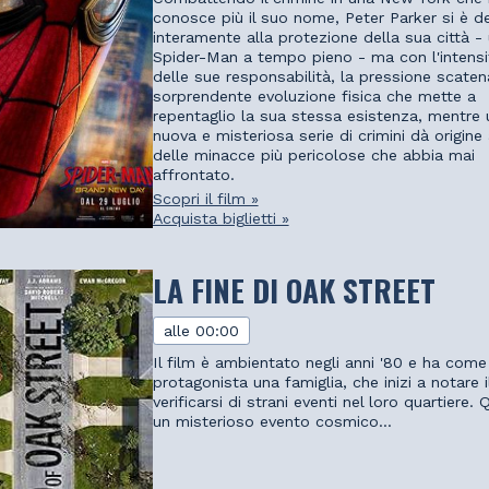
conosce più il suo nome, Peter Parker si è d
interamente alla protezione della sua città -
Spider-Man a tempo pieno - ma con l'intensif
delle sue responsabilità, la pressione scate
sorprendente evoluzione fisica che mette a
repentaglio la sua stessa esistenza, mentre 
nuova e misteriosa serie di crimini dà origine
delle minacce più pericolose che abbia mai
affrontato.
Scopri il film »
Acquista biglietti »
LA FINE DI OAK STREET
alle 00:00
Il film è ambientato negli anni '80 e ha come
protagonista una famiglia, che inizi a notare i
verificarsi di strani eventi nel loro quartiere.
un misterioso evento cosmico...