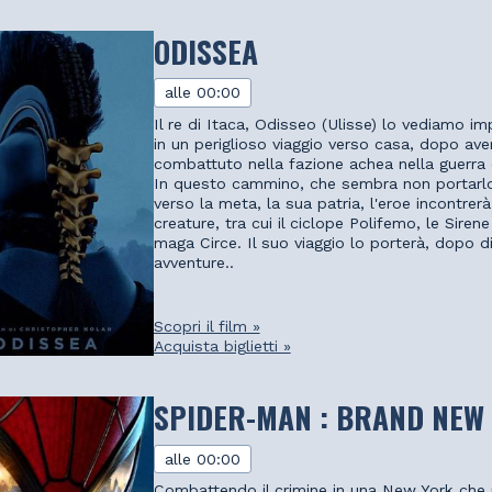
ODISSEA
alle 00:00
Il re di Itaca, Odisseo (Ulisse) lo vediamo i
in un periglioso viaggio verso casa, dopo ave
combattuto nella fazione achea nella guerra d
In questo cammino, che sembra non portarl
verso la meta, la sua patria, l'eroe incontrerà
creature, tra cui il ciclope Polifemo, le Sirene
maga Circe. Il suo viaggio lo porterà, dopo d
avventure..
Scopri il film »
Acquista biglietti »
SPIDER-MAN : BRAND NEW
alle 00:00
Combattendo il crimine in una New York che