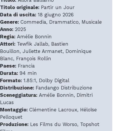
Titolo:
Allora Balliamo
Titolo originale:
Partir un Jour
Data di uscita:
18 giugno 2026
Genere:
Commedia, Drammatico, Musicale
Anno:
2025
Regia:
Amélie Bonnin
Attori:
Tewfik Jallab, Bastien
Bouillon, Juliette Armanet, Dominique
Blanc, François Rollin
Paese:
Francia
Durata:
94 min
Formato:
1.85:1, Dolby Digital
Distribuzione:
Fandango Distribuzione
Sceneggiatura:
Amélie Bonnin, Dimitri
Lucas
Montaggio:
Clémentine Lacroux, Héloïse
Pelloquet
Produzione:
Les Films du Worso, Topshot