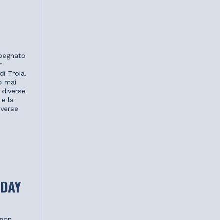
mpegnato
r
i Troia.
o mai
 diverse
 e la
iverse
 DAY
 non