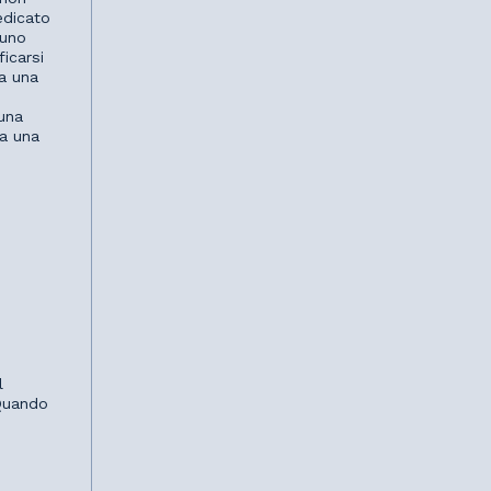
edicato
 uno
icarsi
na una
una
 a una
l
 Quando